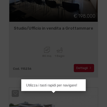
€ 198.000
Studio/Ufficio in vendita a Grottammare
80 mq
1 Bagni
Dettagli
Cod. 115236
Utilizza i tasti rapidi per navigare!