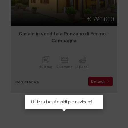
€ 790.000
Casale in vendita a Ponzano di Fermo -
Campagna
400 mq
5 Camere
6 Bagni
Dettagli
Cod. 114864
Utilizza i tasti rapidi per navigare!