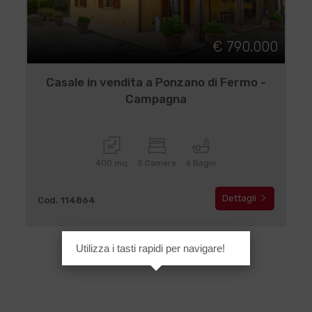
€ 790.000
Casale in vendita a Ponzano di Fermo -
Campagna
400 mq
5 Camere
6 Bagni
Dettagli
Cod. 114864
Utilizza i tasti rapidi per navigare!