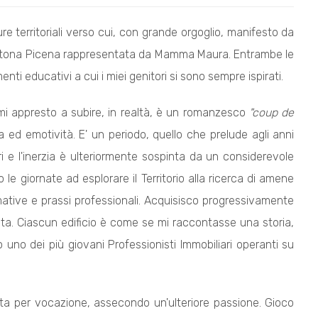
e territoriali verso cui, con grande orgoglio, manifesto da
autoctona Picena rappresentata da Mamma Maura. Entrambe le
imenti educativi a cui i miei genitori si sono sempre ispirati.
o mi appresto a subire, in realtà, è un romanzesco
"coup de
 ed emotività. E' un periodo, quello che prelude agli anni
ri e l'inerzia è ulteriormente sospinta da un considerevole
o le giornate ad esplorare il Territorio alla ricerca di amene
ative e prassi professionali. Acquisisco progressivamente
ta. Ciascun edificio è come se mi raccontasse una storia,
no dei più giovani Professionisti Immobiliari operanti su
sta per vocazione, assecondo un'ulteriore passione. Gioco