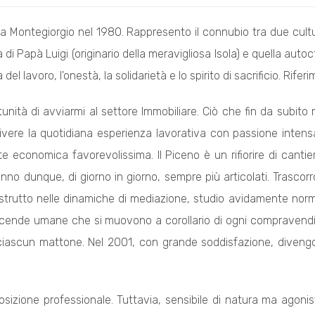
 a Montegiorgio nel 1980. Rappresento il connubio tra due cultur
di Papà Luigi (originario della meravigliosa Isola) e quella 
el lavoro, l'onestà, la solidarietà e lo spirito di sacrificio. Rifer
unità di avviarmi al settore Immobiliare. Ciò che fin da subit
ivere la quotidiana esperienza lavorativa con passione intensa
 economica favorevolissima. Il Piceno è un rifiorire di cantie
 fanno dunque, di giorno in giorno, sempre più articolati. Trascorr
trutto nelle dinamiche di mediazione, studio avidamente norm
 vicende umane che si muovono a corollario di ogni compravendi
ciascun mattone. Nel 2001, con grande soddisfazione, divengo u
osizione professionale. Tuttavia, sensibile di natura ma agoni