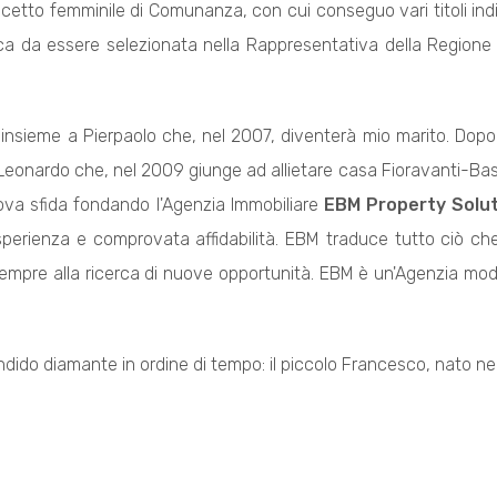
lcetto femminile di Comunanza, con cui conseguo vari titoli indi
fica da essere selezionata nella Rappresentativa della Regione 
insieme a Pierpaolo che, nel 2007, diventerà mio marito. Dopo a
 a Leonardo che, nel 2009 giunge ad allietare casa Fioravanti-Ba
uova sfida fondando l'Agenzia Immobiliare
EBM Property Solu
e esperienza e comprovata affidabilità. EBM traduce tutto ciò c
mpre alla ricerca di nuove opportunità. EBM è un'Agenzia moder
ndido diamante in ordine di tempo: il piccolo Francesco, nato ne