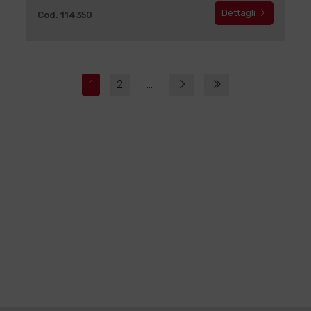
Dettagli
Cod. 114350
1
2
...