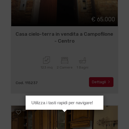
€ 65.000
Casa cielo-terra in vendita a Campofilone
- Centro
123 mq
2 Camere
1 Bagni
Dettagli
Cod. 115237
Utilizza i tasti rapidi per navigare!