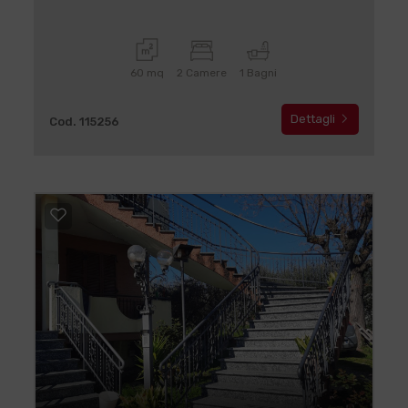
60 mq
2 Camere
1 Bagni
Dettagli
Cod. 115256