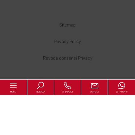
Sitemap
Privacy Policy
Revoca consensi Privacy
MENU
RICERCA
CHIAMACI
SCRIVICI
WHATSAPP
Copyright © 2026 - Powered by
Gestim