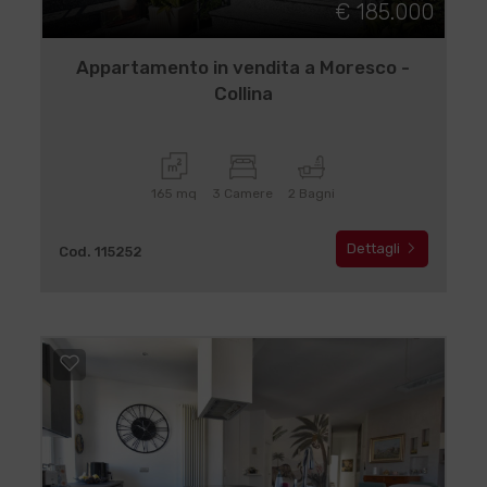
€ 185.000
Appartamento in vendita a Moresco -
Collina
165 mq
3 Camere
2 Bagni
Dettagli
Cod. 115252