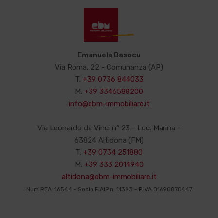
Emanuela Basocu
Via Roma, 22 - Comunanza (AP)
T.
+39 0736 844033
M.
+39 3346588200
info@ebm-immobiliare.it
Via Leonardo da Vinci n° 23 - Loc. Marina -
63824 Altidona (FM)
T.
+39 0734 251880
M.
+39 333 2014940
altidona@ebm-immobiliare.it
Num REA: 16544 - Socio FIAIP n. 11393 - P.IVA 01690870447