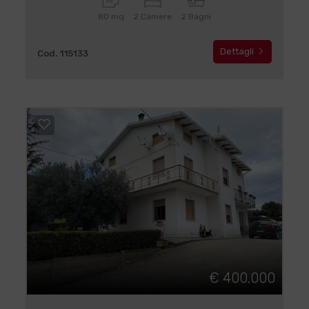
80 mq
2 Camere
2 Bagni
Dettagli
Cod. 115133
€ 400.000