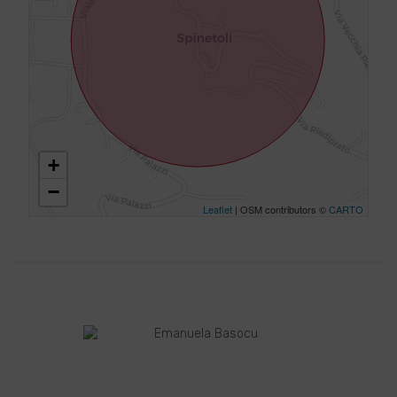
+
−
Leaflet
| OSM contributors ©
CARTO