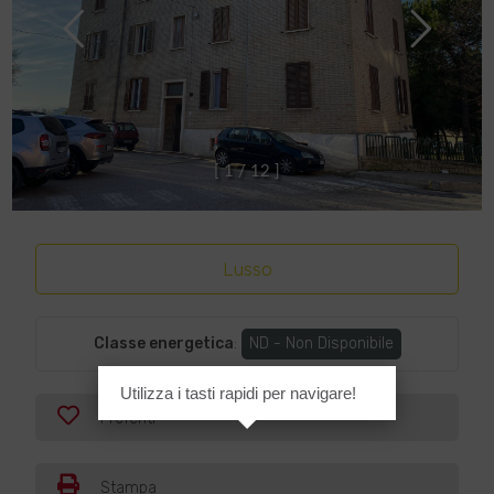
[
1
/
1
2
]
Lusso
Classe energetica
:
ND - Non Disponibile
Utilizza i tasti rapidi per navigare!
Preferiti
Stampa