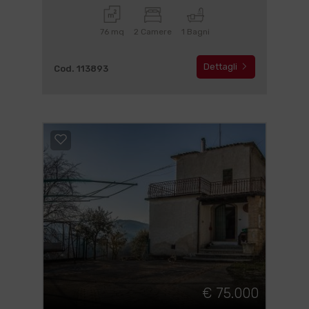
76 mq
2 Camere
1 Bagni
Dettagli
Cod. 113893
€ 75.000