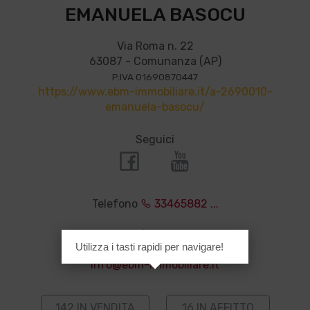
EMANUELA BASOCU
Via Roma n. 22
63087 - Comunanza (AP)
P.IVA 01690870447
https://www.ebm-immobiliare.it/a-2690010-
emanuela-basocu/
Seguici
Telefono
33465882 ...
Cellulare
33465882 ...
Utilizza i tasti rapidi per navigare!
info@ebm-immobiliare.it
142 IN VENDITA
16 IN AFFITTO