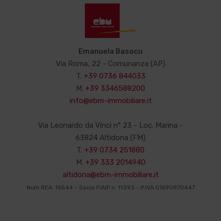
Emanuela Basocu
Via Roma, 22 - Comunanza (AP)
T.
+39 0736 844033
M.
+39 3346588200
info@ebm-immobiliare.it
Via Leonardo da Vinci n° 23 - Loc. Marina -
63824 Altidona (FM)
T.
+39 0734 251880
M.
+39 333 2014940
altidona@ebm-immobiliare.it
Num REA: 16544 - Socio FIAIP n. 11393 - P.IVA 01690870447