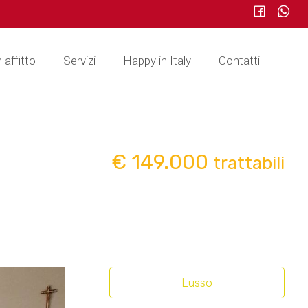
n affitto
Servizi
Happy in Italy
Contatti
€ 149.000
trattabili
Lusso