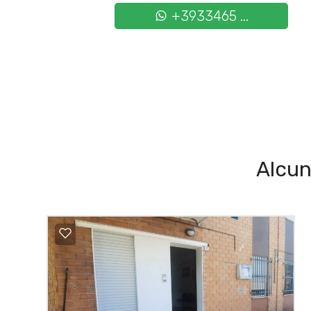
+3933465 ...
Alcun