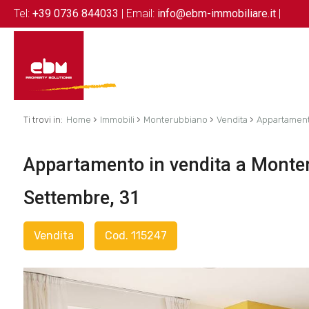
Tel:
+39 0736 844033
| Email:
info@ebm-immobiliare.it
|
›
›
›
›
Ti trovi in:
Home
Immobili
Monterubbiano
Vendita
Appartamen
Appartamento in vendita a Monter
Settembre, 31
Vendita
Cod. 115247