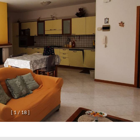
[
1
/
1
8
]