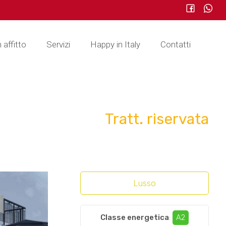
n affitto
Servizi
Happy in Italy
Contatti
Tratt. riservata
Lusso
Classe energetica
:
A2