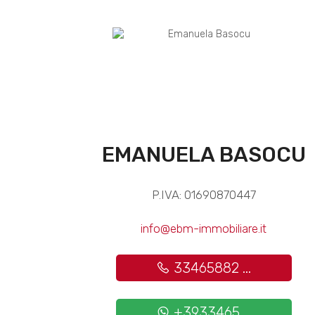
EMANUELA BASOCU
P.IVA: 01690870447
info@ebm-immobiliare.it
33465882 ...
+3933465 ...