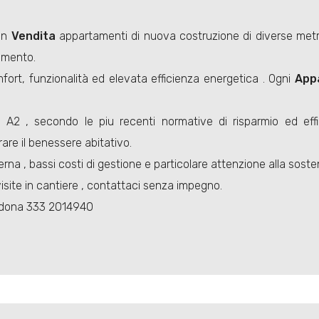
 in
Vendita
appartamenti di nuova costruzione di diverse metr
imento.
fort, funzionalità ed elevata efficienza energetica . Ogni
App
ca A2 , secondo le piu recenti normative di risparmio ed eff
rare il benessere abitativo.
na , bassi costi di gestione e particolare attenzione alla sosten
 visite in cantiere , contattaci senza impegno.
ltidona 333 2014940