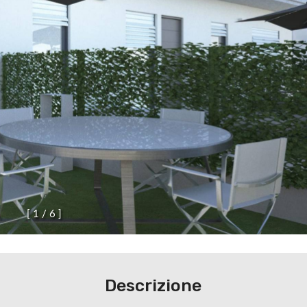
[
1
/
6
]
Descrizione