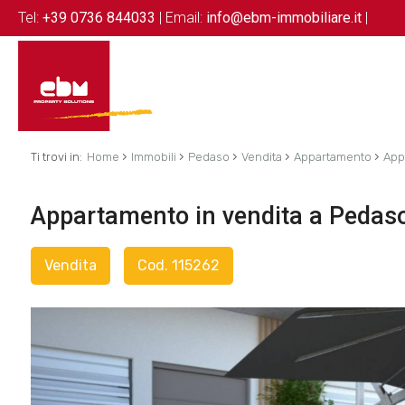
Tel:
+39 0736 844033
| Email:
info@ebm-immobiliare.it
|
›
›
›
›
›
Ti trovi in:
Home
Immobili
Pedaso
Vendita
Appartamento
App
Appartamento in vendita a Pedaso 
Vendita
Cod. 115262