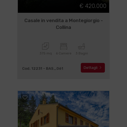
€ 420.000
Casale in vendita a Montegiorgio -
Collina
375 mq
6 Camere
3 Bagni
Dettagli
Cod. 12231 - BAS_061