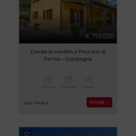
€ 790.000
Casale in vendita a Ponzano di
Fermo - Campagna
400 mq
5 Camere
6 Bagni
Dettagli
Cod. 114864