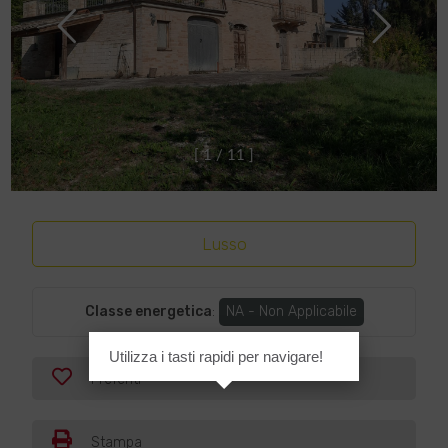
[
1
/
1
1
]
Lusso
Classe energetica
:
NA - Non Applicabile
Utilizza i tasti rapidi per navigare!
Preferiti
Stampa