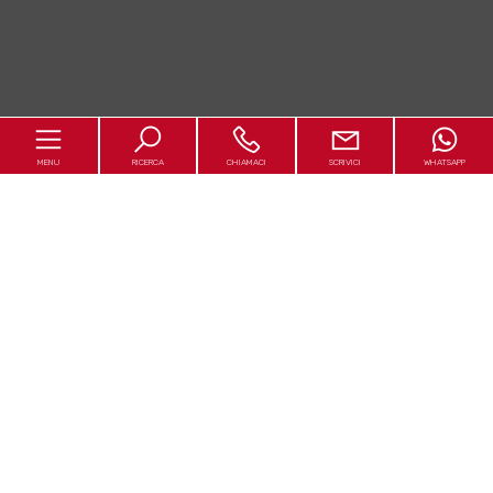
MENU
RICERCA
CHIAMACI
SCRIVICI
WHATSAPP
Home
Chi siamo
In vendita
In affitto