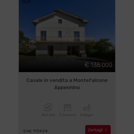
€ 138.000
Casale in vendita a Montefalcone
Appennino
450 mq
3 Camere
2 Bagni
Dettagli
Cod. 113424