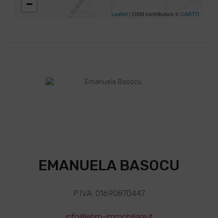
−
Leaflet
| OSM contributors ©
CARTO
EMANUELA BASOCU
P.IVA: 01690870447
info@ebm-immobiliare.it