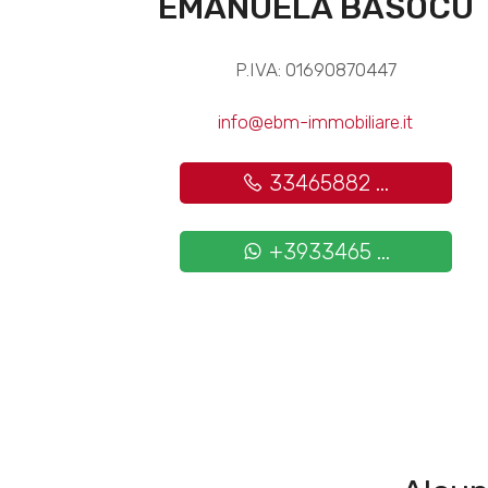
EMANUELA BASOCU
P.IVA: 01690870447
info@ebm-immobiliare.it
33465882 ...
+3933465 ...