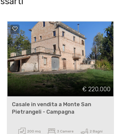
ssarti
€ 220.000
Casale in vendita a Monte San
Pietrangeli - Campagna
200 mq
3 Camere
2 Bagni