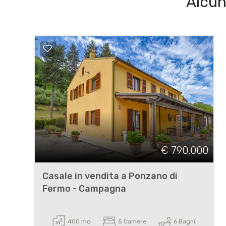
Alcun
€ 790.000
Casale in vendita a Ponzano di
Fermo - Campagna
400 mq
5 Camere
6 Bagni