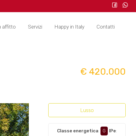
n affitto
Servizi
Happy in Italy
Contatti
€ 420.000
Lusso
Classe energetica
:
G
IPe
: