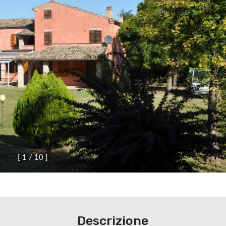
[
1
/
1
0
]
Descrizione