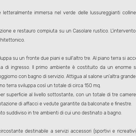
e letteralmente immersa nel verde delle lussureggianti collin
ficazione e restauro compiuta su un Casolare rustico. L'interven
chitettonico.
 sviluppa su un fronte due piani e sull'altro tre. Al piano terra si 
a di ingresso. Il primo ambiente è costituito da un enorme 
soggiorno con bagno di servizio. Attigua al salone un'altra gran
no terra sviluppa così un totale di circa 150 mq.
er superficie al livello sottostante, con un totale di tre camer
dotazione di affacci e vedute garantite da balconate e finestre.
dato suddiviso in tre ambienti di cui uno destinato a bagno.
ostante destinabile a servizi accessori (sportivi e ricreativi)