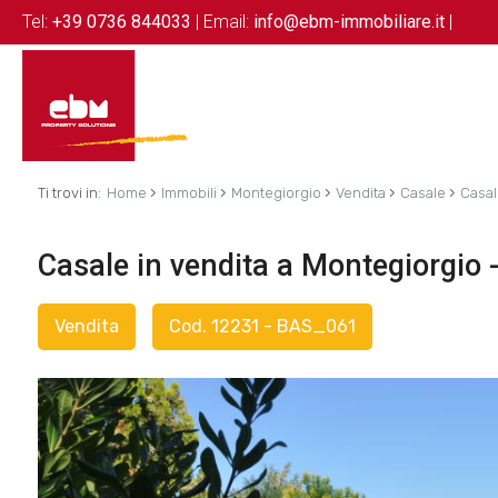
Tel:
+39 0736 844033
| Email:
info@ebm-immobiliare.it
|
›
›
›
›
›
Ti trovi in:
Home
Immobili
Montegiorgio
Vendita
Casale
Casal
Casale in vendita a Montegiorgio -
Vendita
Cod. 12231 - BAS_061