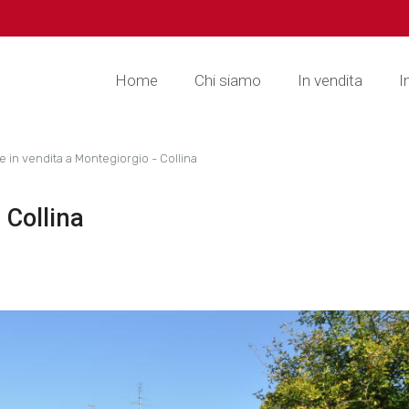
Home
Chi siamo
In vendita
I
e in vendita a Montegiorgio - Collina
 Collina