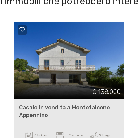
i immobili che potrebbero intere
€ 138.000
Casale in vendita a Montefalcone
Appennino
450 mq
3 Camere
2 Bagni