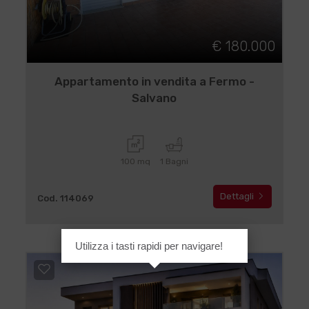
€ 180.000
Appartamento in vendita a Fermo -
Salvano
100 mq
1 Bagni
Dettagli
Cod. 114069
Utilizza i tasti rapidi per navigare!