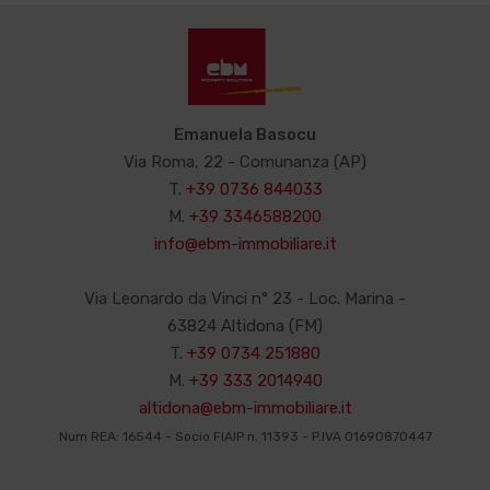
Emanuela Basocu
Via Roma, 22 - Comunanza (AP)
T.
+39 0736 844033
M.
+39 3346588200
info@ebm-immobiliare.it
Via Leonardo da Vinci n° 23 - Loc. Marina -
63824 Altidona (FM)
T.
+39 0734 251880
M.
+39 333 2014940
altidona@ebm-immobiliare.it
Num REA: 16544 - Socio FIAIP n. 11393 - P.IVA 01690870447