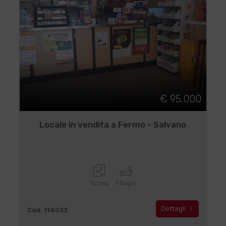
€ 95.000
Locale in vendita a Fermo - Salvano
32 mq
1 Bagni
Dettagli
Cod. 114033