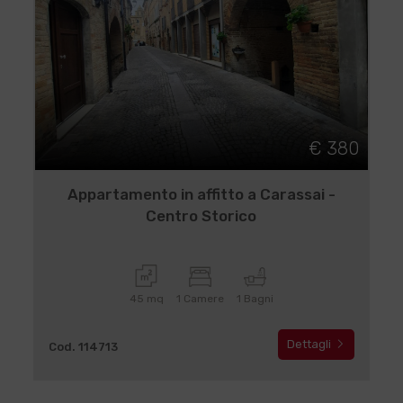
€ 380
Appartamento in affitto a Carassai -
Centro Storico
45 mq
1 Camere
1 Bagni
Dettagli
Cod. 114713