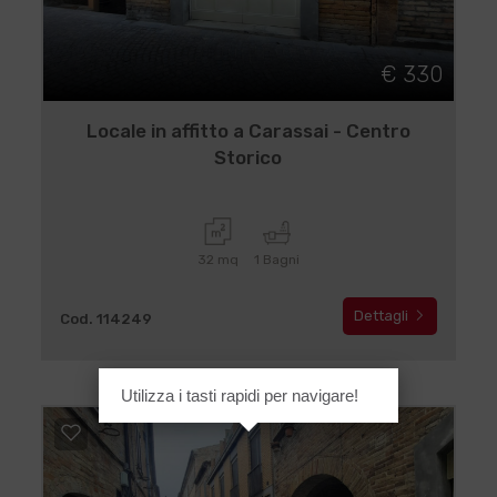
€ 330
Locale in affitto a Carassai - Centro
Storico
32 mq
1 Bagni
Dettagli
Cod. 114249
Utilizza i tasti rapidi per navigare!