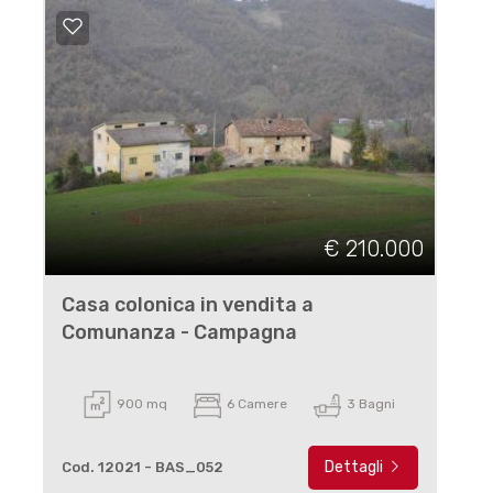
€ 210.000
Casa colonica in vendita a
Comunanza - Campagna
900 mq
6 Camere
3 Bagni
Dettagli
Cod. 12021 - BAS_052