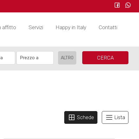
n affitto
Servizi
Happy in Italy
Contatti
CERCA
ALTRO
Schede
Lista