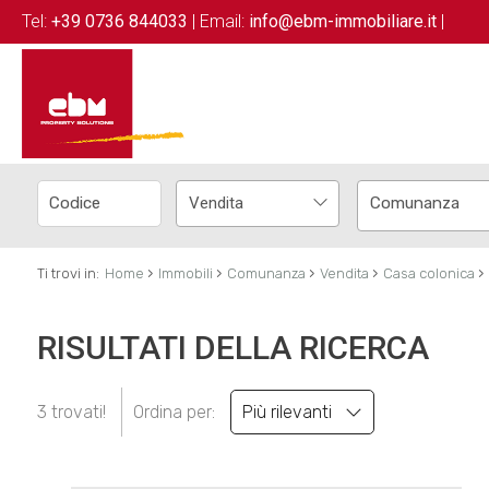
Tel:
+39 0736 844033
| Email:
info@ebm-immobiliare.it
|
Vendita
Comunanza
›
›
›
›
›
Ti trovi in:
Home
Immobili
Comunanza
Vendita
Casa colonica
RISULTATI DELLA RICERCA
3 trovati!
Ordina per:
Più rilevanti