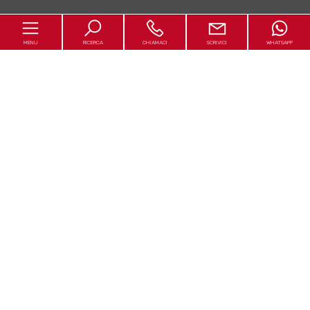
MENU
RICERCA
CHIAMACI
SCRIVICI
WHATSAPP
Home
Chi siamo
In vendita
In affitto
Servizi
Happy in Italy