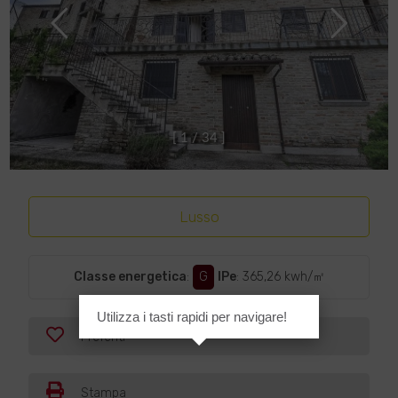
[
1
/
3
4
]
Lusso
Classe energetica
:
G
IPe
: 365,26 kwh/㎡
Utilizza i tasti rapidi per navigare!
Preferiti
Stampa