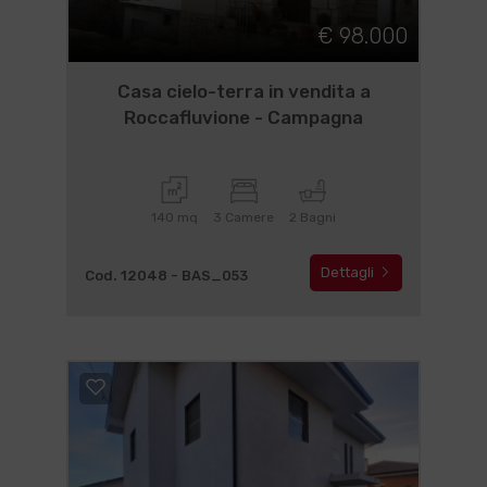
€ 98.000
Casa cielo-terra in vendita a
Roccafluvione - Campagna
140 mq
3 Camere
2 Bagni
Dettagli
Cod. 12048 - BAS_053