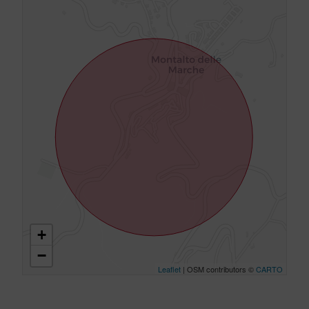
+
−
Leaflet
| OSM contributors ©
CARTO