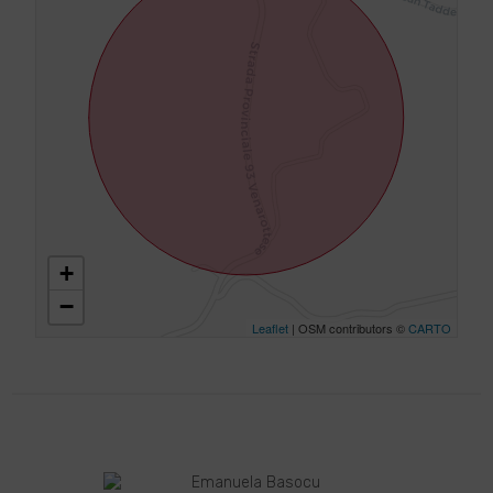
+
−
Leaflet
| OSM contributors ©
CARTO