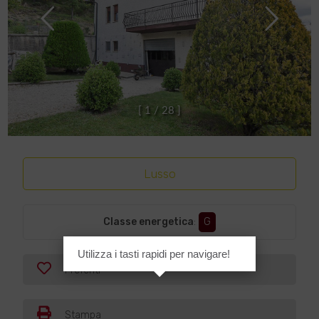
[
1
/
2
8
]
Lusso
Classe energetica
:
G
Utilizza i tasti rapidi per navigare!
Preferiti
Stampa