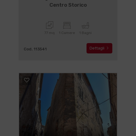
Centro Storico
77 mq
1 Camere
1 Bagni
Dettagli
Cod. 113541