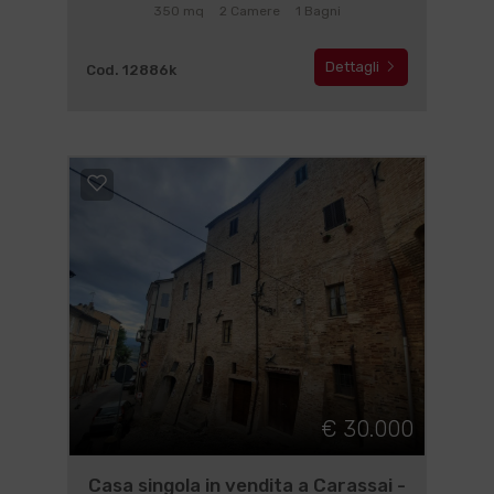
350 mq
2 Camere
1 Bagni
Dettagli
Cod. 12886k
€ 30.000
Casa singola in vendita a Carassai -