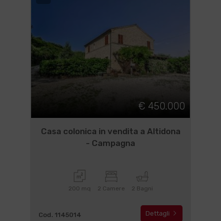
€ 450.000
Casa colonica in vendita a Altidona
- Campagna
200 mq
2 Camere
2 Bagni
Dettagli
Cod. 1145014