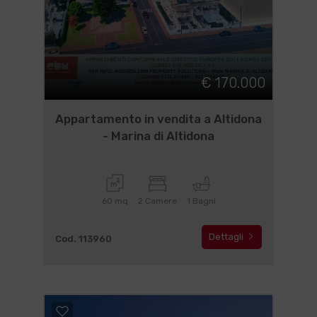
€ 170.000
Appartamento in vendita a Altidona
- Marina di Altidona
60 mq
2 Camere
1 Bagni
Dettagli
Cod. 113960