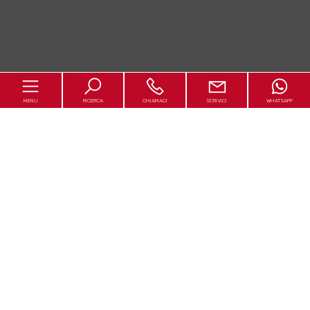
MENU
RICERCA
CHIAMACI
SCRIVICI
WHATSAPP
Home
Chi siamo
In vendita
In affitto