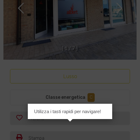
[
1
/
7
]
Lusso
Classe energetica
:
C
Utilizza i tasti rapidi per navigare!
Preferiti
Stampa