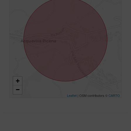
+
−
Leaflet
| OSM contributors ©
CARTO