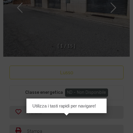
[
1
/
1
5
]
Lusso
Classe energetica
:
ND - Non Disponibile
Utilizza i tasti rapidi per navigare!
Preferiti
Stampa