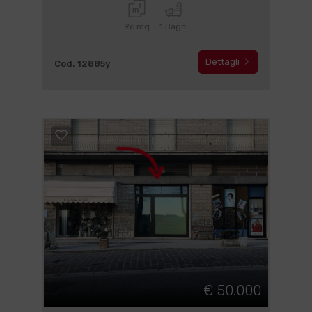
96 mq
1 Bagni
Dettagli
Cod. 12885y
€ 50.000