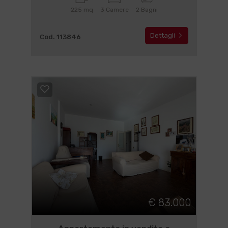
225 mq
3 Camere
2 Bagni
Dettagli
Cod. 113846
€ 83.000