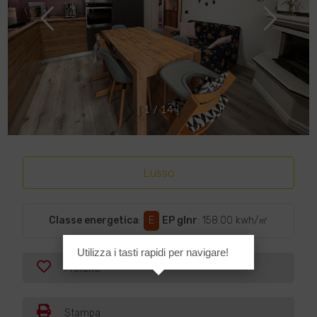
[
1
/
1
4
]
Lusso
Classe energetica
:
E
EP glnr
: 158.00 kwh/㎡
Utilizza i tasti rapidi per navigare!
Preferiti
Stampa