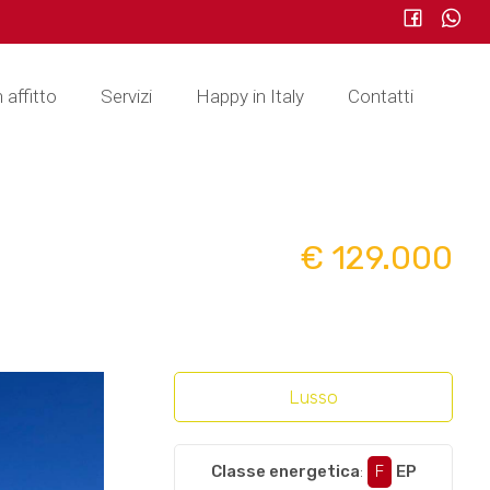
n affitto
Servizi
Happy in Italy
Contatti
€ 129.000
Lusso
Classe energetica
:
F
EP