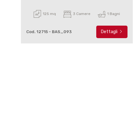
125 mq
3 Camere
1 Bagni
Dettagli
Cod. 12715 - BAS_093