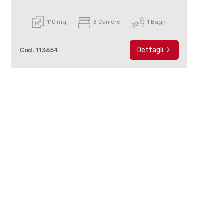
110 mq
3 Camere
1 Bagni
Dettagli
Cod. 113654