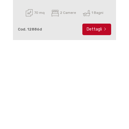
70 mq
2 Camere
1 Bagni
Dettagli
Cod. 12886d