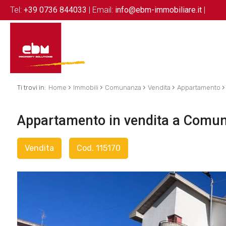
Tel:
+39 0736 844033
| Email:
info@ebm-immobiliare.it
|
›
›
›
›
›
Ti trovi in:
Home
Immobili
Comunanza
Vendita
Appartamento
Appartamento in vendita a Comu
Vendita
Cod. 115170