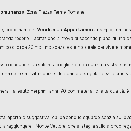
Comunanza
 Zona Piazza Terme Romane
ne, proponiamo in
Vendita
un
Appartamento
ampio, luminos
 grande respiro. L'abitazione si trova al secondo piano di una p
ico di circa 20 mq: uno spazio esterno ideale per vivere momen
ingresso conduce a un salone accogliente con cucina a vista e ca
 una camera matrimoniale, due camere singole, ideali come sta
erali: allestito nei primi anni '90 con materiali di alta qualit
vista aperta e suggestiva: dal balcone lo sguardo spazia sul pi
o a raggiungere il Monte Vettore, che si staglia sullo sfondo re