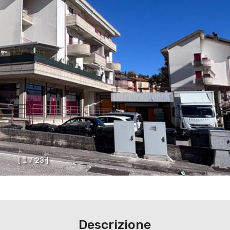
[
1
/
2
3
]
Descrizione