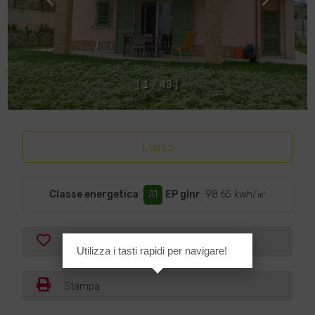
[
1
/
4
3
]
Lusso
Classe energetica
:
A1
EP glnr
: 98.65 kwh/㎡
Preferiti
Utilizza i tasti rapidi per navigare!
Stampa