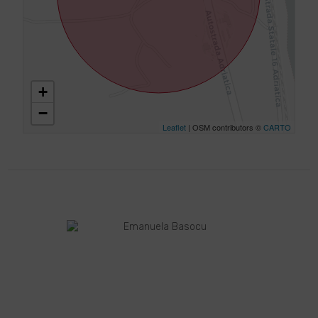
+
−
Leaflet
| OSM contributors ©
CARTO