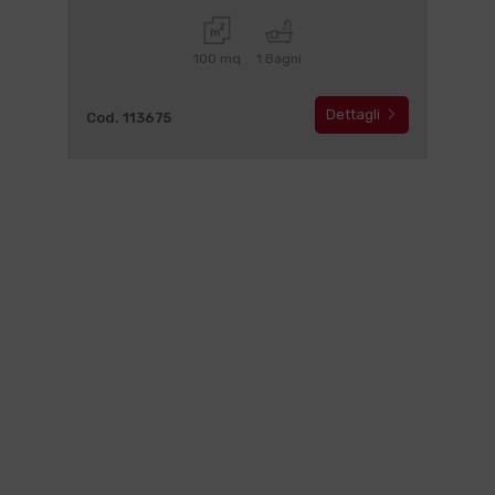
100 mq
1 Bagni
Dettagli
Cod. 113675