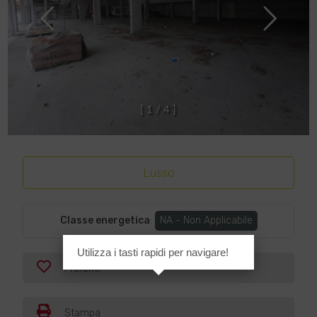
[
1
/
4
]
Lusso
Classe energetica
:
NA - Non Applicabile
Utilizza i tasti rapidi per navigare!
Preferiti
Stampa