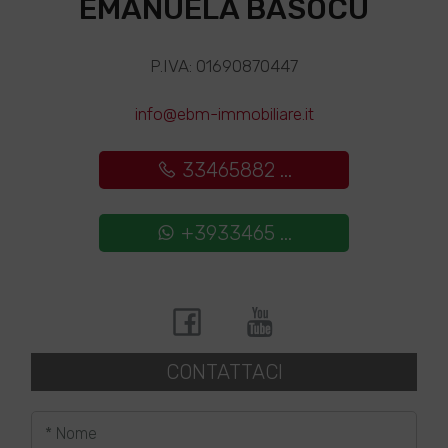
EMANUELA BASOCU
P.IVA: 01690870447
info@ebm-immobiliare.it
33465882 ...
+3933465 ...
CONTATTACI
* Nome