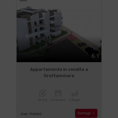
€ 1
Appartamento in vendita a
Grottammare
70 mq
2 Camere
2 Bagni
Dettagli
Cod. 114560