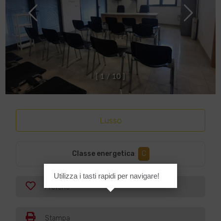
[
1
/
1
0
]
Lusso
Classe energetica
:
C
Utilizza i tasti rapidi per navigare!
Preferiti
Stampa