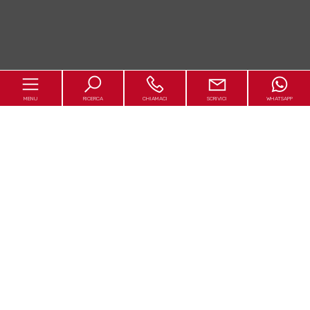
MENU
RICERCA
CHIAMACI
SCRIVICI
WHATSAPP
Home
Chi siamo
In vendita
In affitto