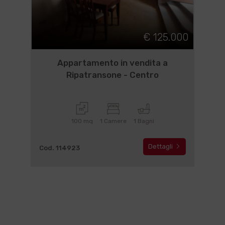
€ 125.000
Appartamento in vendita a
Ripatransone - Centro
100 mq
1 Camere
1 Bagni
Dettagli
Cod. 114923