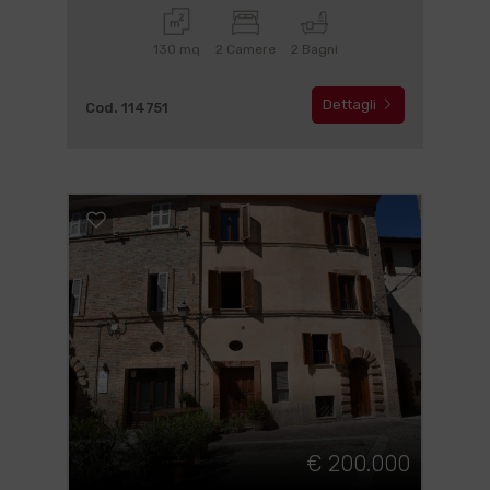
130 mq
2 Camere
2 Bagni
Dettagli
Cod. 114751
€ 200.000