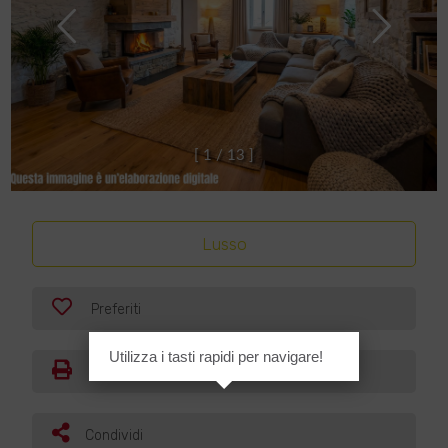
[
1
/
1
3
]
Lusso
Preferiti
Utilizza i tasti rapidi per navigare!
Stampa
Condividi