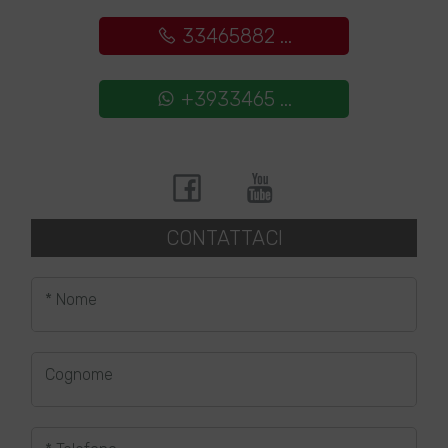
33465882 ...
+3933465 ...
CONTATTACI
* Nome
Cognome