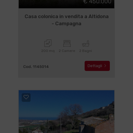
€ 450.000
Casa colonica in vendita a Altidona
- Campagna
200 mq
2 Camere
2 Bagni
Dettagli
Cod. 1145014