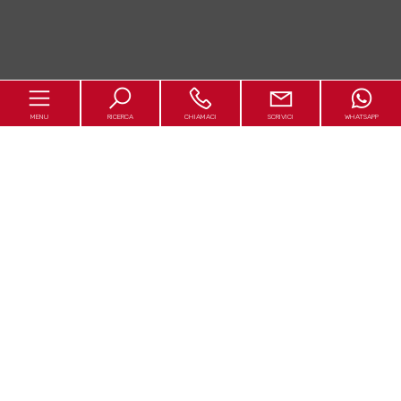
MENU
RICERCA
CHIAMACI
SCRIVICI
WHATSAPP
Home
Chi siamo
In vendita
In affitto