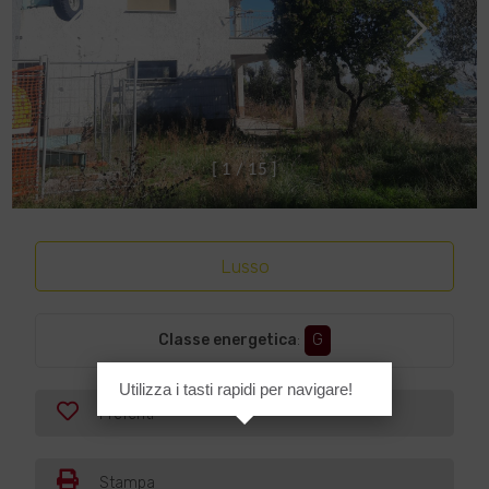
[
1
/
1
5
]
Lusso
Classe energetica
:
G
Utilizza i tasti rapidi per navigare!
Preferiti
Stampa