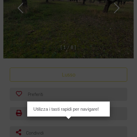
[
1
/
8
]
Lusso
Preferiti
Utilizza i tasti rapidi per navigare!
Stampa
Condividi