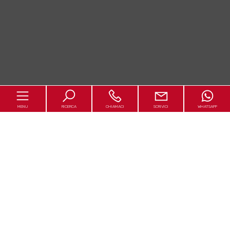
MENU
RICERCA
CHIAMACI
SCRIVICI
WHATSAPP
Home
Chi siamo
In vendita