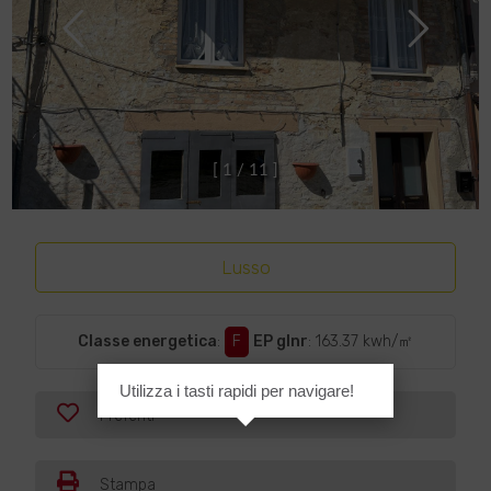
[
1
/
1
1
]
Lusso
Classe energetica
:
F
EP glnr
: 163.37 kwh/㎡
Utilizza i tasti rapidi per navigare!
Preferiti
Stampa