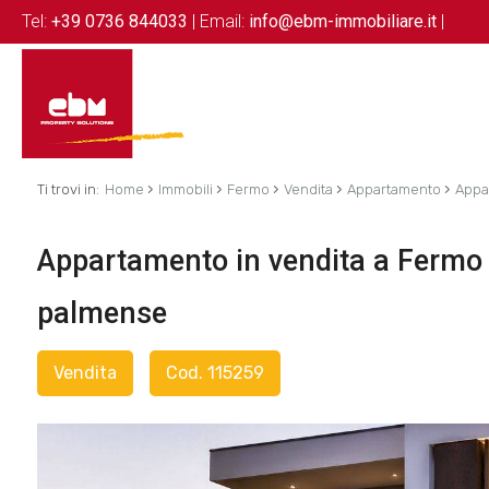
Tel:
+39 0736 844033
| Email:
info@ebm-immobiliare.it
|
›
›
›
›
›
Ti trovi in:
Home
Immobili
Fermo
Vendita
Appartamento
Appa
Appartamento in vendita a Fermo
palmense
Vendita
Cod. 115259