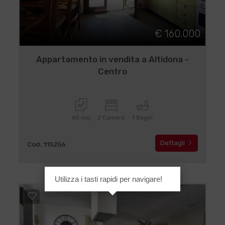
€ 160.000
Appartamento in vendita a Altidona -
Centro
60 mq
2 Camere
1 Bagni
Dettagli
Cod. 115256
Utilizza i tasti rapidi per navigare!