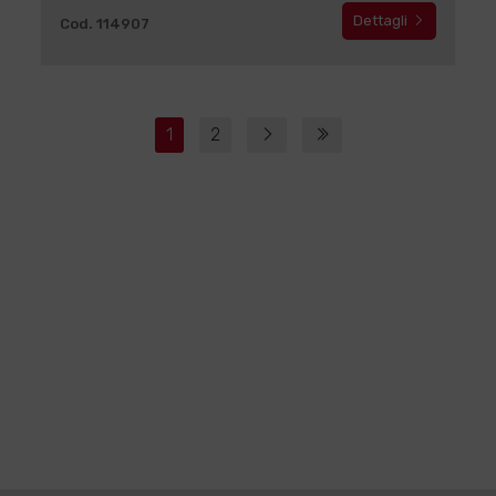
Dettagli
Cod. 114907
1
2