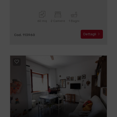
60 mq
2 Camere
1 Bagni
Dettagli
Cod. 113960