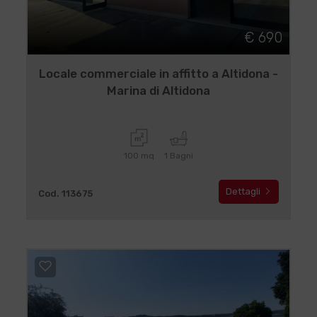
€ 690
Locale commerciale in affitto a Altidona -
Marina di Altidona
100 mq
1 Bagni
Dettagli
Cod. 113675