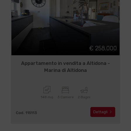
€ 258.000
Appartamento in vendita a Altidona -
Marina di Altidona
148 mq
3 Camere
2 Bagni
Dettagli
Cod. 115113