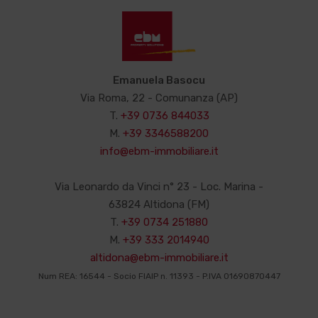
Emanuela Basocu
Via Roma, 22 - Comunanza (AP)
T.
+39 0736 844033
M.
+39 3346588200
info@ebm-immobiliare.it
Via Leonardo da Vinci n° 23 - Loc. Marina -
63824 Altidona (FM)
T.
+39 0734 251880
M.
+39 333 2014940
altidona@ebm-immobiliare.it
Num REA: 16544 - Socio FIAIP n. 11393 - P.IVA 01690870447