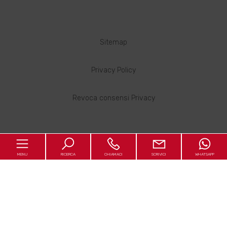
Sitemap
Privacy Policy
Revoca consensi Privacy
MENU
RICERCA
CHIAMACI
SCRIVICI
WHATSAPP
Copyright © 2026 - Powered by
Gestim