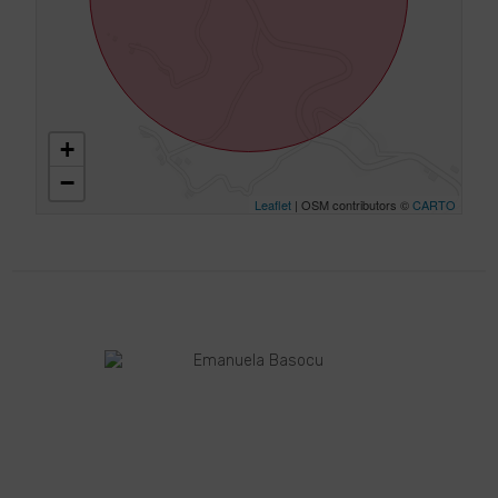
+
−
Leaflet
| OSM contributors ©
CARTO