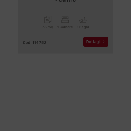
- Centro
65 mq
1 Camere
1 Bagni
Dettagli
Cod. 114782