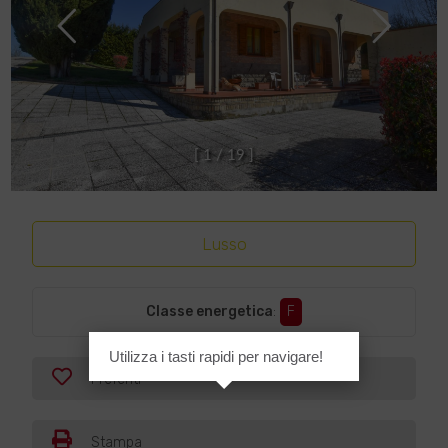
[
1
/
1
9
]
Lusso
Classe energetica
:
F
Utilizza i tasti rapidi per navigare!
Preferiti
Stampa