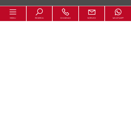
MENU
RICERCA
CHIAMACI
SCRIVICI
WHATSAPP
Home
Chi siamo
In vendita
In affitto
Servizi
Happy in Italy