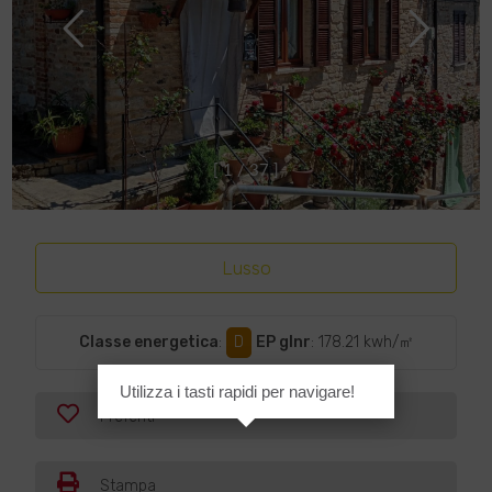
[
1
/
3
7
]
Lusso
Classe energetica
:
D
EP glnr
: 178.21 kwh/㎡
Utilizza i tasti rapidi per navigare!
Preferiti
Stampa