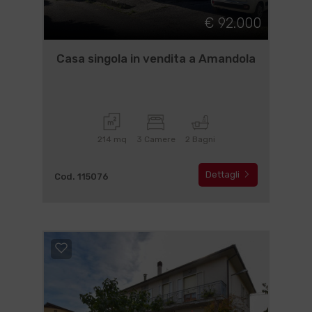
€ 92.000
Casa singola in vendita a Amandola
214 mq
3 Camere
2 Bagni
Dettagli
Cod. 115076