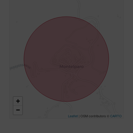
+
−
Leaflet
| OSM contributors ©
CARTO