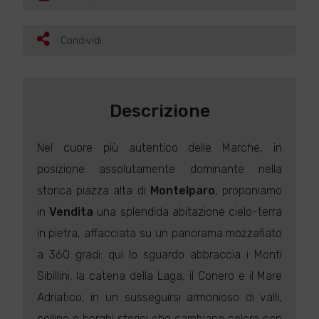
Condividi
Descrizione
Nel cuore più autentico delle Marche, in
posizione assolutamente dominante nella
storica piazza alta di
Montelparo
, proponiamo
in
Vendita
una splendida abitazione cielo-terra
in pietra, affacciata su un panorama mozzafiato
a 360 gradi: qui lo sguardo abbraccia i Monti
Sibillini, la catena della Laga, il Conero e il Mare
Adriatico, in un susseguirsi armonioso di valli,
colline e borghi storici che cambiano colore con