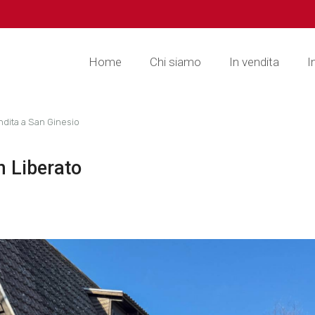
Home
Chi siamo
In vendita
I
endita a San Ginesio
n Liberato