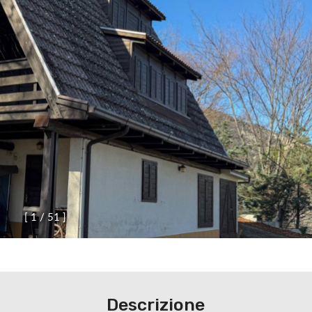
[
1
/
5
1
]
Descrizione