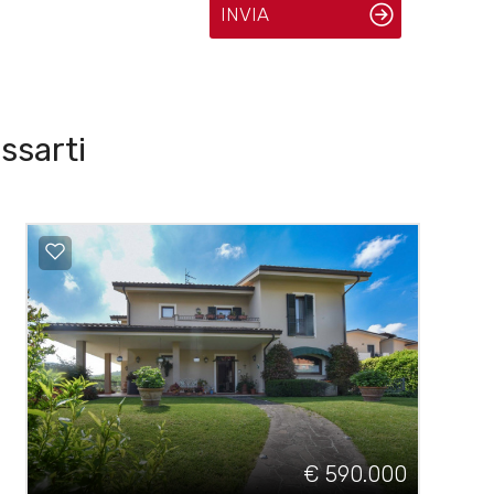
INVIA
ssarti
€ 590.000