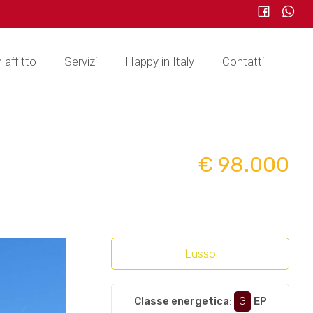
n affitto
Servizi
Happy in Italy
Contatti
€ 98.000
Lusso
Classe energetica
:
G
EP