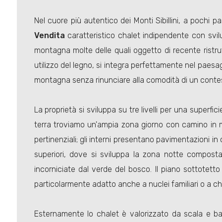
Nel cuore più autentico dei Monti Sibillini, a pochi 
Vendita
caratteristico chalet indipendente con svilup
montagna molte delle quali oggetto di recente ristrut
utilizzo del legno, si integra perfettamente nel paesa
montagna senza rinunciare alla comodità di un contes
La proprietà si sviluppa su tre livelli per una super
terra troviamo un'ampia zona giorno con camino in mu
pertinenziali; gli interni presentano pavimentazioni in 
superiori, dove si sviluppa la zona notte compost
incorniciate dal verde del bosco. Il piano sottotetto
particolarmente adatto anche a nuclei familiari o a chi
Esternamente lo chalet è valorizzato da scala e bal