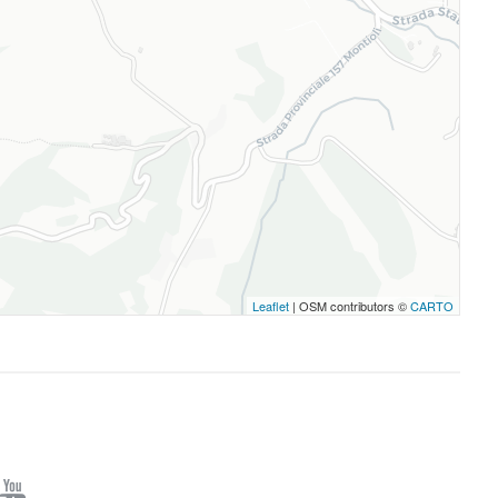
Leaflet
| OSM contributors ©
CARTO