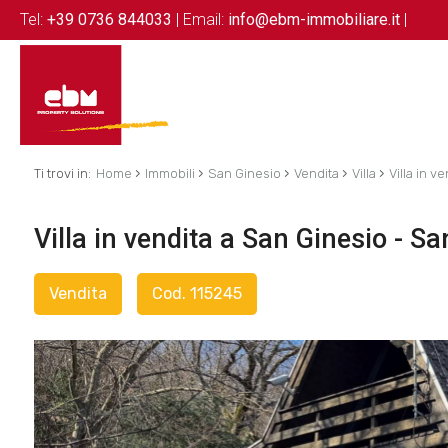
Tel:
+39 0736 844033
| Email:
info@ebm-immobiliare.it
|
›
›
›
›
›
Ti trovi in:
Home
Immobili
San Ginesio
Vendita
Villa
Villa in v
Villa in vendita a San Ginesio - Sa
Vendita
Cod. 115245