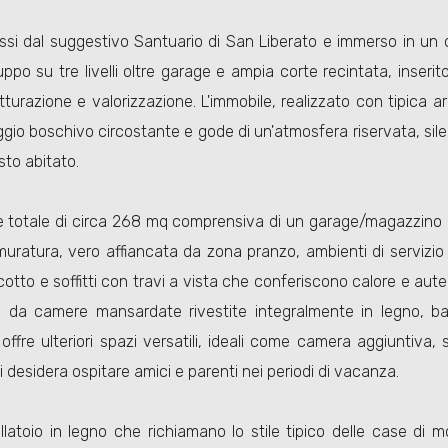
passi dal suggestivo Santuario di San Liberato e immerso in un 
po su tre livelli oltre garage e ampia corte recintata, inserit
turazione e valorizzazione. L'immobile, realizzato con tipica 
ggio boschivo circostante e gode di un'atmosfera riservata, silen
to abitato.
ficie totale di circa 268 mq comprensiva di un garage/magazzino 
ratura, vero affiancata da zona pranzo, ambienti di servizio 
cotto e soffitti con travi a vista che conferiscono calore e autent
a da camere mansardate rivestite integralmente in legno, bag
 offre ulteriori spazi versatili, ideali come camera aggiuntiva
 desidera ospitare amici e parenti nei periodi di vacanza.
latoio in legno che richiamano lo stile tipico delle case di 